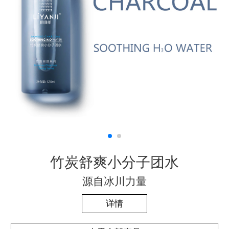
竹炭舒爽小分子团水
源自冰川力量
详情