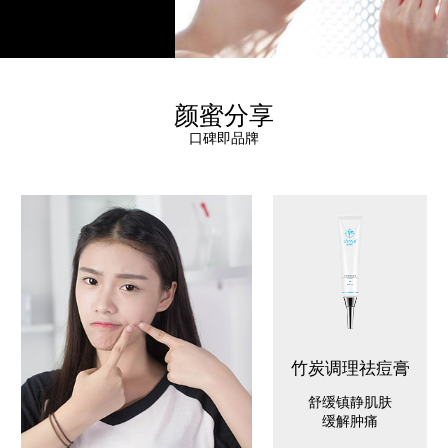
颜蜜分享
口碑即品牌
竹炭调理祛痘膏
舒缓镇静肌肤
缓解肿痛