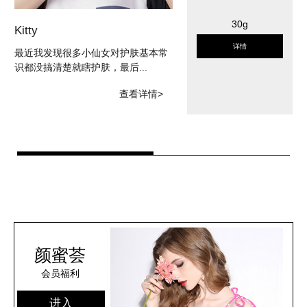
30g
Kitty
Ja
详情
最近我发现很多小仙女对护肤基本常
脸
识都没搞清楚就瞎护肤，最后...
儿
查看详情>
颜蜜荟
会员福利
进入