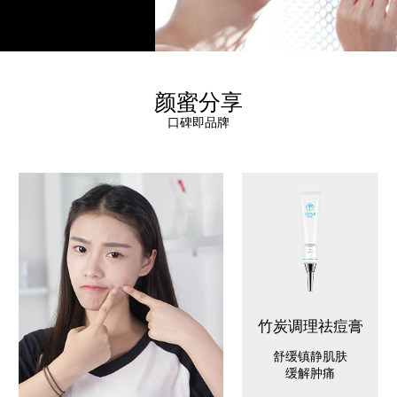
颜蜜分享
口碑即品牌
竹炭调理祛痘膏
舒缓镇静肌肤
缓解肿痛