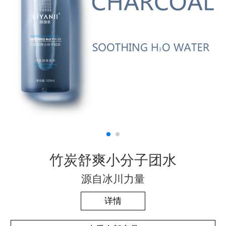
竹炭舒爽小分子团水
源自冰川力量
详情