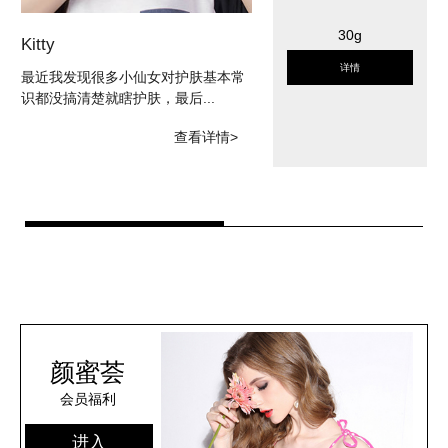
30g
Kitty
Ja
详情
最近我发现很多小仙女对护肤基本常
脸
识都没搞清楚就瞎护肤，最后...
儿
查看详情>
颜蜜荟
会员福利
进入